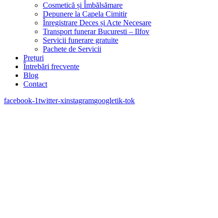
Cosmetică și Îmbălsămare
Depunere la Capela Cimitir
Înregistrare Deces și Acte Necesare
Transport funerar Bucuresti – Ilfov
Servicii funerare gratuite
Pachete de Servicii
Prețuri
Întrebări frecvente
Blog
Contact
facebook-1
twitter-x
instagram
google
tik-tok