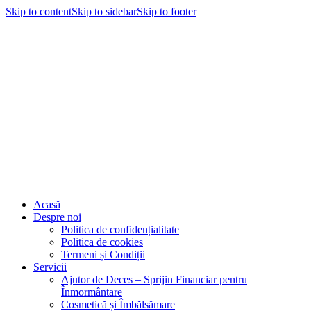
Skip to content
Skip to sidebar
Skip to footer
Acasă
Despre noi
Politica de confidențialitate
Politica de cookies
Termeni și Condiții
Servicii
Ajutor de Deces – Sprijin Financiar pentru
Înmormântare
Cosmetică și Îmbălsămare