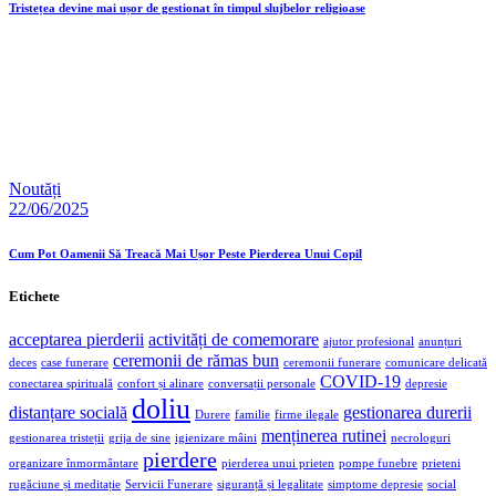
Tristețea devine mai ușor de gestionat în timpul slujbelor religioase
Noutăți
22/06/2025
Cum Pot Oamenii Să Treacă Mai Ușor Peste Pierderea Unui Copil
Etichete
acceptarea pierderii
activități de comemorare
ajutor profesional
anunțuri
ceremonii de rămas bun
deces
case funerare
ceremonii funerare
comunicare delicată
COVID-19
conectarea spirituală
confort și alinare
conversații personale
depresie
doliu
distanțare socială
gestionarea durerii
Durere
familie
firme ilegale
menținerea rutinei
gestionarea tristeții
grija de sine
igienizare mâini
necrologuri
pierdere
organizare înmormântare
pierderea unui prieten
pompe funebre
prieteni
rugăciune și meditație
Servicii Funerare
siguranță și legalitate
simptome depresie
social