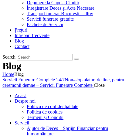
Depunere la Capela Cimitir
Înregistrare Deces și Acte Necesare
Transport funerar Bucuresti – Ilfov
Servicii funerare gratuite
Pachete de Servicii
Prețuri
Întrebări frecvente
Blog
Contact
Search
Blog
Home
Blog
Servicii Funerare Complete 24/7
Non-stop alaturi de tine, pentru
ceremonii demne – Servicii Funerare Complete
Close
Acasă
Despre noi
Politica de confidențialitate
Politica de cookies
Termeni și Condiții
Servicii
Ajutor de Deces – Sprijin Financiar pentru
Înmormântare