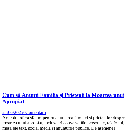
Cum să Anunți Familia și Prietenii la Moartea unui
Apropiat
21/06/2025
0
Comentarii
Articolul ofera sfaturi pentru anuntarea familiei si prietenilor despre
moartea unui apropiat, incluzand conversatiile personale, telefonul,
mesajele text, social media si anunturile publice. De asemenea,