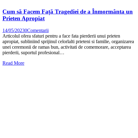
Cum să Facem Față Tragediei de a Înmormânta un
Prieten Apropiat
14/05/2023
0
Comentarii
Articolul ofera sfaturi pentru a face fata pierderii unui prieten
apropiat, subliniind sprijinul celorlalti prieteni si familie, organizarea
unei ceremonii de ramas bun, activitati de comemorare, acceptarea
pierderii, suportul profesional…
Read More