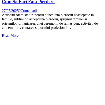
Cum Sa Faci Fata Pierderii
27/05/2025
0
Comentarii
Articolul ofera sfaturi pentru a face fata pierderii neasteptate in
familie, subliniind acceptarea pierderii, sprijinul familiei si
prietenilor, organizarea unei ceremonii de ramas bun, activitati de
comemorare, cautarea suportului profesional…
Read More