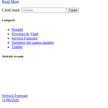
Read More
Caută după:
Categorii
Noutăți
Povestiri de Viață
Servicii Funerare
Susținere din partea familiei
Tradiții
Articole recente
Servicii Funerare
11/06/2026