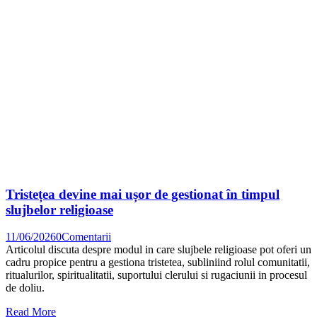
Tristețea devine mai ușor de gestionat în timpul
slujbelor religioase
11/06/2026
0
Comentarii
Articolul discuta despre modul in care slujbele religioase pot oferi un
cadru propice pentru a gestiona tristetea, subliniind rolul comunitatii,
ritualurilor, spiritualitatii, suportului clerului si rugaciunii in procesul
de doliu.
Read More