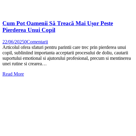
Cum Pot Oamenii Să Treacă Mai Ușor Peste
Pierderea Unui Copil
22/06/2025
0
Comentarii
Articolul ofera sfaturi pentru parintii care trec prin pierderea unui
copil, subliniind importanta acceptarii procesului de doliu, cautarii
suportului emotional si ajutorului profesional, precum si mentinerea
unei rutine si crearea…
Read More