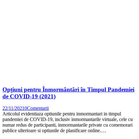
Opțiuni pentru Înmormântări în Timpul Pandemiei
de COVID-19 (2021)
22/11/2021
0
Comentarii
Articolul evidentiaza optiunile pentru inmormantari in timpul
pandemiei de COVID-19, inclusiv inmormantarile virtuale, cele cu
numar redus de participanti, inmormantarile private cu comemorari
publice ulterioare si optiunile de planificare online.…