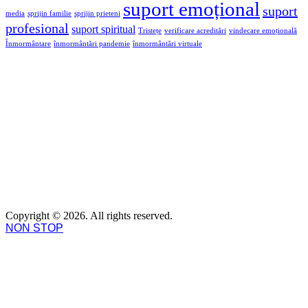
suport emoțional
suport
media
sprijin familie
sprijin prieteni
profesional
suport spiritual
Tristețe
verificare acreditări
vindecare emoțională
Înmormântare
înmormântări pandemie
înmormântări virtuale
Copyright © 2026. All rights reserved.
NON STOP