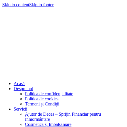
Skip to content
Skip to footer
Acasă
Despre noi
Politica de confidențialitate
Politica de cookies
Termeni și Condiții
Servicii
Ajutor de Deces – Sprijin Financiar pentru
Înmormântare
Cosmetică și Îmbălsămare