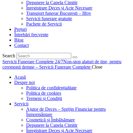
Depunere la Capela Cimitir
Înregistrare Deces și Acte Necesare
Transport funerar Bucuresti – Ilfov
Servicii funerare gratuite
Pachete de Servicii
Prețuri
Întrebări frecvente
Blog
Contact
Search
Servicii Funerare Complete 24/7
Non-stop alaturi de tine, pentru
ceremonii demne – Servicii Funerare Complete
Close
Acasă
Despre noi
Politica de confidențialitate
Politica de cookies
Termeni și Condiții
Servicii
Ajutor de Deces – Sprijin Financiar pentru
Înmormântare
Cosmetică și Îmbălsămare
Depunere la Capela Cimitir
Înregistrare Deces și Acte Necesare