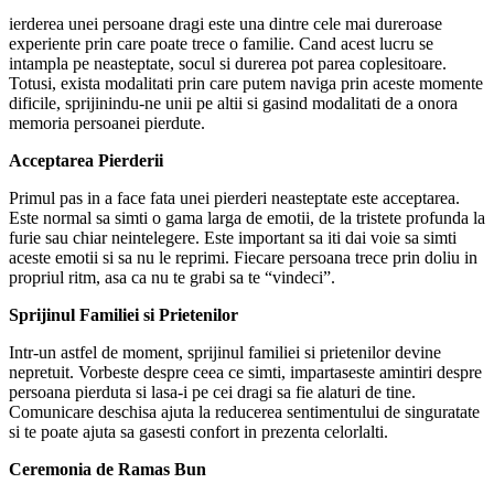
ierderea unei persoane dragi este una dintre cele mai dureroase
experiente prin care poate trece o familie. Cand acest lucru se
intampla pe neasteptate, socul si durerea pot parea coplesitoare.
Totusi, exista modalitati prin care putem naviga prin aceste momente
dificile, sprijinindu-ne unii pe altii si gasind modalitati de a onora
memoria persoanei pierdute.
Acceptarea Pierderii
Primul pas in a face fata unei pierderi neasteptate este acceptarea.
Este normal sa simti o gama larga de emotii, de la tristete profunda la
furie sau chiar neintelegere. Este important sa iti dai voie sa simti
aceste emotii si sa nu le reprimi. Fiecare persoana trece prin doliu in
propriul ritm, asa ca nu te grabi sa te “vindeci”.
Sprijinul Familiei si Prietenilor
Intr-un astfel de moment, sprijinul familiei si prietenilor devine
nepretuit. Vorbeste despre ceea ce simti, impartaseste amintiri despre
persoana pierduta si lasa-i pe cei dragi sa fie alaturi de tine.
Comunicare deschisa ajuta la reducerea sentimentului de singuratate
si te poate ajuta sa gasesti confort in prezenta celorlalti.
Ceremonia de Ramas Bun