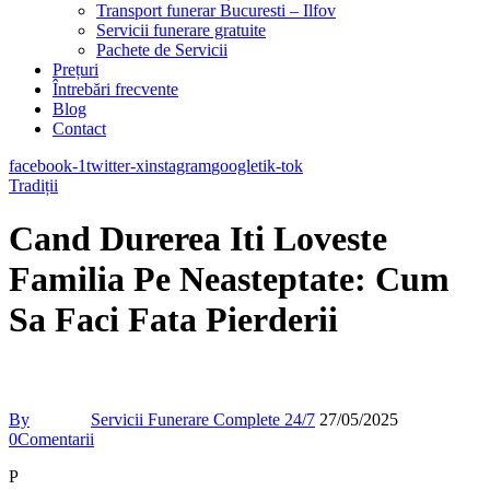
Transport funerar Bucuresti – Ilfov
Servicii funerare gratuite
Pachete de Servicii
Prețuri
Întrebări frecvente
Blog
Contact
facebook-1
twitter-x
instagram
google
tik-tok
Tradiții
Cand Durerea Iti Loveste
Familia Pe Neasteptate: Cum
Sa Faci Fata Pierderii
By
Servicii Funerare Complete 24/7
27/05/2025
0
Comentarii
P