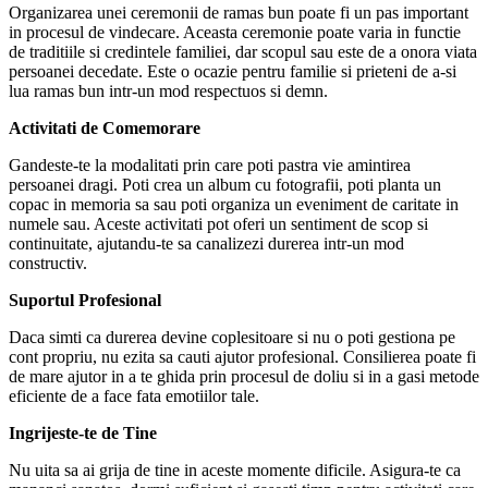
Organizarea unei ceremonii de ramas bun poate fi un pas important
in procesul de vindecare. Aceasta ceremonie poate varia in functie
de traditiile si credintele familiei, dar scopul sau este de a onora viata
persoanei decedate. Este o ocazie pentru familie si prieteni de a-si
lua ramas bun intr-un mod respectuos si demn.
Activitati de Comemorare
Gandeste-te la modalitati prin care poti pastra vie amintirea
persoanei dragi. Poti crea un album cu fotografii, poti planta un
copac in memoria sa sau poti organiza un eveniment de caritate in
numele sau. Aceste activitati pot oferi un sentiment de scop si
continuitate, ajutandu-te sa canalizezi durerea intr-un mod
constructiv.
Suportul Profesional
Daca simti ca durerea devine coplesitoare si nu o poti gestiona pe
cont propriu, nu ezita sa cauti ajutor profesional. Consilierea poate fi
de mare ajutor in a te ghida prin procesul de doliu si in a gasi metode
eficiente de a face fata emotiilor tale.
Ingrijeste-te de Tine
Nu uita sa ai grija de tine in aceste momente dificile. Asigura-te ca