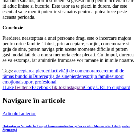
mananci sanatos, dormi suficient si gasesti timp pentru activitati care
iti aduc liniste si bucurie. Este usor sa te pierzi in durere, dar este
esential sa te mentii puternic si sanatos pentru a putea trece peste
aceasta perioada.
Concluzie
Pierderea neasteptata a unei persoane dragi este o incercare majora
pentru orice familie. Totusi, prin acceptare, sprijin, comemorare si
grija de sine, putem naviga prin aceste momente dificile si putem
gasi modalitati de a onora memoria celor plecati. Cu timpul, durerea
se va estompa, iar amintirile frumoase vor ramane in inimile noastre.
Tags:
acceptarea pierderii
activități de comemorare
ceremonii de
rămas bun
doliu
Durere
grija de sine
pierdere
sprijin familie
suport
emoțional
suport profesional
1
Like
Twitter-x
Facebook
Tik-tok
Instagram
Copy URL to clipboard
Navigare în articole
Articolul anterior
Distanțarea Socială În Timpul Înmormântărilor și Serviciilor Memoriale: Ghid pentru
Siguranță