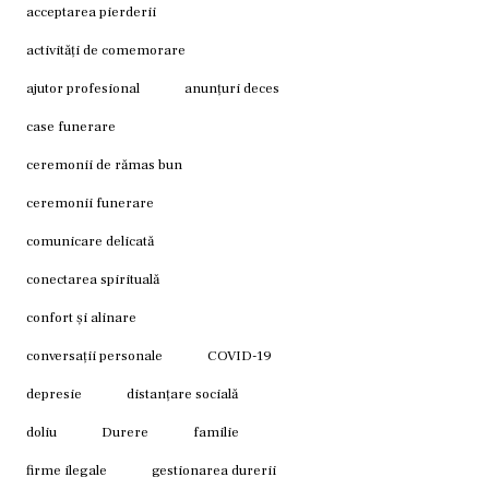
acceptarea pierderii
activități de comemorare
ajutor profesional
anunțuri deces
case funerare
ceremonii de rămas bun
ceremonii funerare
comunicare delicată
conectarea spirituală
confort și alinare
conversații personale
COVID-19
depresie
distanțare socială
doliu
Durere
familie
firme ilegale
gestionarea durerii