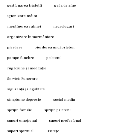
gestionarea tristeții
grija de sine
igienizare mâini
menținerea rutinei
necrologuri
organizare înmormântare
pierdere
pierderea unui prieten
pompe funebre
prieteni
rugăciune și meditație
Servicii Funerare
siguranță și legalitate
simptome depresie
social media
sprijin familie
sprijin prieteni
suport emoțional
suport profesional
suport spiritual
Tristețe