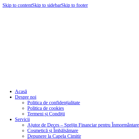
Skip to content
Skip to sidebar
Skip to footer
Acasă
Despre noi
Politica de confidențialitate
Politica de cookies
Termeni și Condiții
Servicii
Ajutor de Deces – Sprijin Financiar pentru Înmormântare
Cosmetică și Îmbălsămare
Depunere la Capela Cimitir