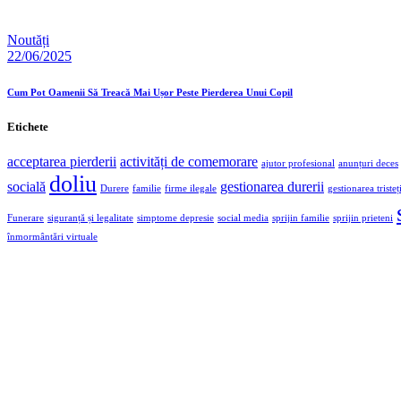
Noutăți
22/06/2025
Cum Pot Oamenii Să Treacă Mai Ușor Peste Pierderea Unui Copil
Etichete
acceptarea pierderii
activități de comemorare
ajutor profesional
anunțuri deces
doliu
socială
gestionarea durerii
Durere
familie
firme ilegale
gestionarea tristeți
Funerare
siguranță și legalitate
simptome depresie
social media
sprijin familie
sprijin prieteni
înmormântări virtuale