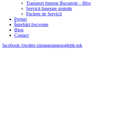
Transport funerar Bucuresti – Ilfov
Servicii funerare gratuite
Pachete de Servicii
Prețuri
Întrebări frecvente
Blog
Contact
facebook-1
twitter-x
instagram
google
tik-tok