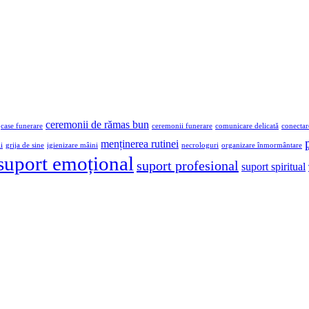
ceremonii de rămas bun
case funerare
ceremonii funerare
comunicare delicată
conectar
menținerea rutinei
i
grija de sine
igienizare mâini
necrologuri
organizare înmormântare
suport emoțional
suport profesional
suport spiritual