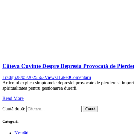
Câteva Cuvinte Despre Depresia Provocată de Pierde
Tradiții
28/05/2025
563
Views
1
Like
0
Comentarii
Articolul explica simptomele depresiei provocate de pierdere si importa
spiritualitatea pentru gestionarea durerii.
Read More
Caută după:
Categorii
Noutăți