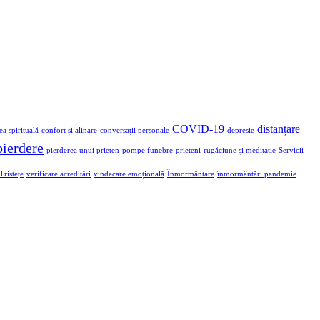
COVID-19
distanțare
ea spirituală
confort și alinare
conversații personale
depresie
pierdere
pierderea unui prieten
pompe funebre
prieteni
rugăciune și meditație
Servicii
Tristețe
verificare acreditări
vindecare emoțională
Înmormântare
înmormântări pandemie