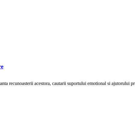
re
nta recunoasterii acestora, cautarii suportului emotional si ajutorului p