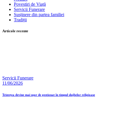
Povestiri de Viață
Servicii Funerare
Susținere din partea familiei
Tradiții
Articole recente
Servicii Funerare
11/06/2026
Tristețea devine mai ușor de gestionat în timpul slujbelor religioase