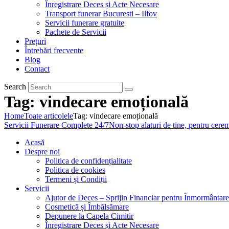
Înregistrare Deces și Acte Necesare
Transport funerar Bucuresti – Ilfov
Servicii funerare gratuite
Pachete de Servicii
Prețuri
Întrebări frecvente
Blog
Contact
Search
Tag: vindecare emoțională
Home
Toate articolele
Tag: vindecare emoțională
Servicii Funerare Complete 24/7
Non-stop alaturi de tine, pentru cer
Acasă
Despre noi
Politica de confidențialitate
Politica de cookies
Termeni și Condiții
Servicii
Ajutor de Deces – Sprijin Financiar pentru Înmormântare
Cosmetică și Îmbălsămare
Depunere la Capela Cimitir
Înregistrare Deces și Acte Necesare