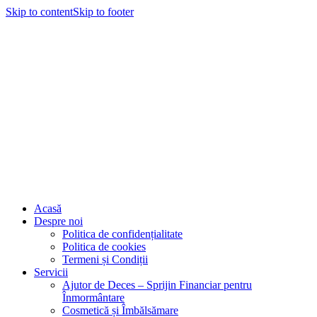
Skip to content
Skip to footer
Acasă
Despre noi
Politica de confidențialitate
Politica de cookies
Termeni și Condiții
Servicii
Ajutor de Deces – Sprijin Financiar pentru
Înmormântare
Cosmetică și Îmbălsămare