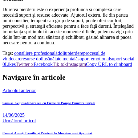
Durerea pierderii este o experiență profundă și complexă care
necesită suport și resurse adecvate. Ajutorul extern, fie din partea
unui consilier, terapeut sau grup de suport, poate oferi confort,
perspectivă și strategii eficiente pentru a face față durerii. Înțelegând
importanța sprijinului în aceste momente dificile, putem naviga prin
doliu într-un mod mai sănătos și echilibrat, găsind alinarea și pacea
necesare pentru a continua.
Tags:
consiliere profesională
doliu
pierdere
procesul de
vindecare
resurse doliu
sănătate mentală
suport emoțional
suport social
0
Likes
Twitter-x
Facebook
Tik-tok
Instagram
Copy URL to clipboard
Navigare în articole
Articolul anterior
Cum să Eviți Colaborarea cu Firme de Pompe Funebre Ilegale
14/06/2025
Următorul articol
Cum să Anunți Familia și Prietenii la Moartea unui Apropiat