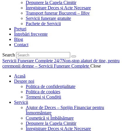
Depunere la Capela Cimitir
Înregistrare Deces și Acte Necesare
Transport funerar Bucuresti – Ilfov
Servicii funerare gratuite
Pachete de Servicii
Prețuri
Întrebări frecvente
Blog
Contact
Search
Servicii Funerare Complete 24/7
Non-stop alaturi de tine, pentru
ceremonii demne – Servicii Funerare Complete
Close
Acasă
Despre noi
Politica de confidențialitate
Politica de cookies
Termeni și Condiții
Servicii
Ajutor de Deces – Sprijin Financiar pentru
Înmormântare
Cosmetică și Îmbălsămare
Depunere la Capela Cimitir
Înregistrare Deces și Acte Necesare