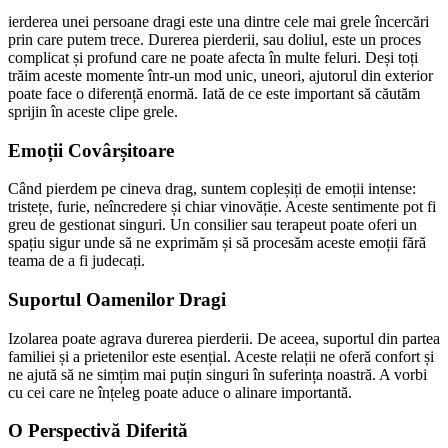
ierderea unei persoane dragi este una dintre cele mai grele încercări
prin care putem trece. Durerea pierderii, sau doliul, este un proces
complicat și profund care ne poate afecta în multe feluri. Deși toți
trăim aceste momente într-un mod unic, uneori, ajutorul din exterior
poate face o diferență enormă. Iată de ce este important să căutăm
sprijin în aceste clipe grele.
Emoții Covârșitoare
Când pierdem pe cineva drag, suntem copleșiți de emoții intense:
tristețe, furie, neîncredere și chiar vinovăție. Aceste sentimente pot fi
greu de gestionat singuri. Un consilier sau terapeut poate oferi un
spațiu sigur unde să ne exprimăm și să procesăm aceste emoții fără
teama de a fi judecați.
Suportul Oamenilor Dragi
Izolarea poate agrava durerea pierderii. De aceea, suportul din partea
familiei și a prietenilor este esențial. Aceste relații ne oferă confort și
ne ajută să ne simțim mai puțin singuri în suferința noastră. A vorbi
cu cei care ne înțeleg poate aduce o alinare importantă.
O Perspectivă Diferită