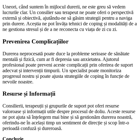
Uneori, când suntem în mijlocul durerii, ne este greu să vedem
lucrurile clar. Un consilier sau terapeut ne poate oferi o perspectivă
externă și obiectivă, ajutându-ne să găsim strategii pentru a naviga
prin durere. Aceștia ne pot învăța tehnici de coping și modalități de a
ne gestiona stresul și de a ne reconecta cu viața de zi cu zi.
Prevenirea Complicațiilor
Durerea neprocesată poate duce la probleme serioase de sănătate
mentală și fizică, cum ar fi depresia sau anxietatea. Ajutorul
profesional poate preveni aceste complicații prin oferirea de suport
adecvat și intervenții timpurii. Un specialist poate monitoriza
progresul nostru și poate ajusta strategiile de coping în funcție de
nevoile noastre.
Resurse și Informații
Consilierii, terapeuții și grupurile de suport pot oferi resurse
valoroase și informații utile despre procesul de doliu. Aceste resurse
ne pot ajuta să înțelegem mai bine și să gestionăm durerea noastră,
oferindu-ne în același timp un sentiment de direcție și scop într-o
perioadă confuză și dureroasă.
Concluzie