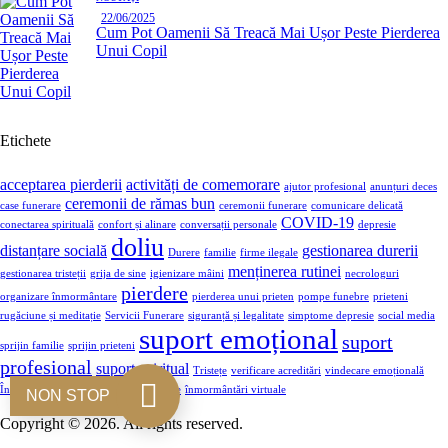
22/06/2025
Cum Pot Oamenii Să Treacă Mai Ușor Peste Pierderea
Unui Copil
Etichete
acceptarea pierderii
activități de comemorare
ajutor profesional
anunțuri deces
ceremonii de rămas bun
case funerare
ceremonii funerare
comunicare delicată
COVID-19
conectarea spirituală
confort și alinare
conversații personale
depresie
doliu
distanțare socială
gestionarea durerii
Durere
familie
firme ilegale
menținerea rutinei
gestionarea tristeții
grija de sine
igienizare mâini
necrologuri
pierdere
organizare înmormântare
pierderea unui prieten
pompe funebre
prieteni
rugăciune și meditație
Servicii Funerare
siguranță și legalitate
simptome depresie
social media
suport emoțional
suport
sprijin familie
sprijin prieteni
profesional
suport spiritual
Tristețe
verificare acreditări
vindecare emoțională
Înmormântare
înmormântări pandemie
înmormântări virtuale
NON STOP
Copyright © 2026. All rights reserved.