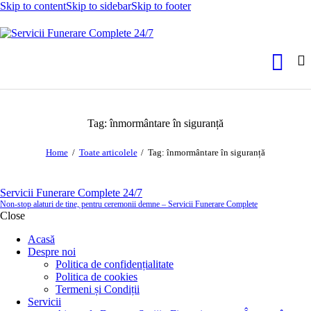
Skip to content
Skip to sidebar
Skip to footer
Tag: înmormântare în siguranță
Home
Toate articolele
Tag: înmormântare în siguranță
Servicii Funerare Complete 24/7
Non-stop alaturi de tine, pentru ceremonii demne – Servicii Funerare Complete
Close
Acasă
Despre noi
Politica de confidențialitate
Politica de cookies
Termeni și Condiții
Servicii