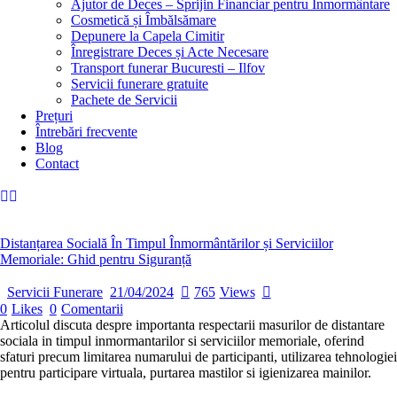
Ajutor de Deces – Sprijin Financiar pentru Înmormântare
Cosmetică și Îmbălsămare
Depunere la Capela Cimitir
Înregistrare Deces și Acte Necesare
Transport funerar Bucuresti – Ilfov
Servicii funerare gratuite
Pachete de Servicii
Prețuri
Întrebări frecvente
Blog
Contact
Distanțarea Socială În Timpul Înmormântărilor și Serviciilor
Memoriale: Ghid pentru Siguranță
Servicii Funerare
21/04/2024
765
Views
0
Likes
0
Comentarii
Articolul discuta despre importanta respectarii masurilor de distantare
sociala in timpul inmormantarilor si serviciilor memoriale, oferind
sfaturi precum limitarea numarului de participanti, utilizarea tehnologiei
pentru participare virtuala, purtarea mastilor si igienizarea mainilor.